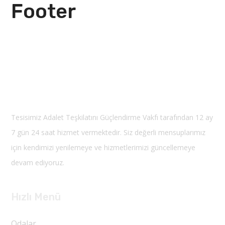
Footer
Tesisimiz Adalet Teşkilatını Güçlendirme Vakfı tarafından 12 ay
7 gün 24 saat hizmet vermektedir.
Siz değerli mensuplarımız
için kendimizi yenilemeye ve hizmetlerimizi güncellemeye
devam ediyoruz.
Hızlı Menü
Odalar