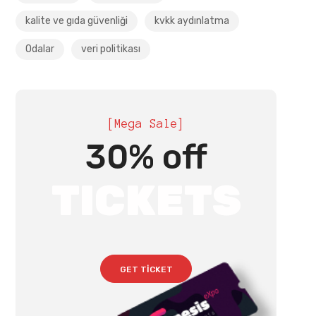
kalite ve gıda güvenliği
kvkk aydınlatma
Odalar
veri politikası
[Mega Sale]
30% off
TICKETS
GET TICKET